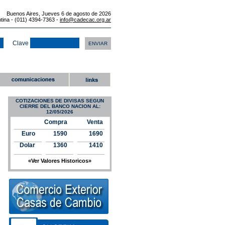
Buenos Aires, Jueves 6 de agosto de 2026
ntina - (011) 4394-7363 -
info@cadecac.org.ar
Clave
COTIZACIONES DE DIVISAS SEGUN
CIERRE DEL BANCO NACION AL:
12/05/2026
Compra
Venta
Euro
1590
1690
Dolar
1360
1410
«Ver Valores Historicos»