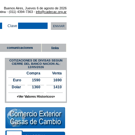
Buenos Aires, Jueves 6 de agosto de 2026
ntina - (011) 4394-7363 -
info@cadecac.org.ar
Clave
COTIZACIONES DE DIVISAS SEGUN
CIERRE DEL BANCO NACION AL:
12/05/2026
Compra
Venta
Euro
1590
1690
Dolar
1360
1410
«Ver Valores Historicos»