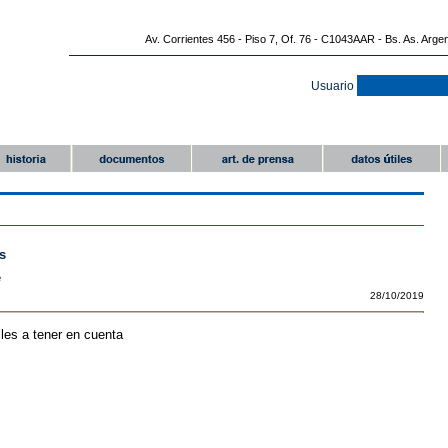
Av. Corrientes 456 - Piso 7, Of. 76 - C1043AAR - Bs. As. Arge
Usuario
s
e
28/10/2019
les a tener en cuenta